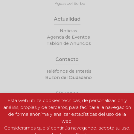
Aguas del Sorbe
Actualidad
Noticias
Agenda de Eventos
Tablón de Anuncios
Contacto
Teléfonos de Interés
Buzón del Ciudadano
Síguenos
Esta web utiliza cookies técnicas, de personalización y
análisis, propias y de terceros, para facilitarle la navegación
de forma anónima y analizar estadísticas del uso de la
web.
Consideramos que si continúa navegando, acepta su uso.