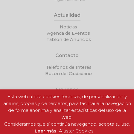
Actualidad
Noticias
Agenda de Eventos
Tablón de Anuncios
Contacto
Teléfonos de Interés
Buzón del Ciudadano
Síguenos
Esta web utiliza cookies técnicas, de personalización y
análisis, propias y de terceros, para facilitarle la navegación
de forma anónima y analizar estadísticas del uso de la
web.
Consideramos que si continúa navegando, acepta su uso.
Leer más
Ajustar Cookies