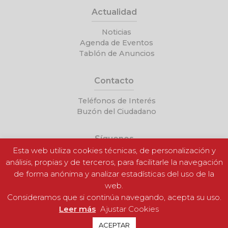
Actualidad
Noticias
Agenda de Eventos
Tablón de Anuncios
Contacto
Teléfonos de Interés
Buzón del Ciudadano
Síguenos
Esta web utiliza cookies técnicas, de personalización y
análisis, propias y de terceros, para facilitarle la navegación
de forma anónima y analizar estadísticas del uso de la
web.
Consideramos que si continúa navegando, acepta su uso.
Leer más
Ajustar Cookies
ACEPTAR