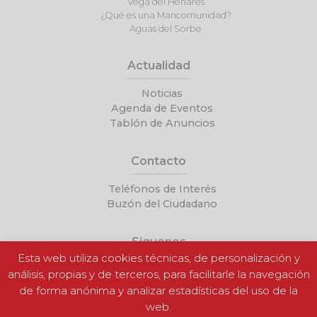
Vega del Henares
¿Qué es una Mancomunidad?
Aguas del Sorbe
Actualidad
Noticias
Agenda de Eventos
Tablón de Anuncios
Contacto
Teléfonos de Interés
Buzón del Ciudadano
Síguenos
Esta web utiliza cookies técnicas, de personalización y
análisis, propias y de terceros, para facilitarle la navegación
de forma anónima y analizar estadísticas del uso de la
web.