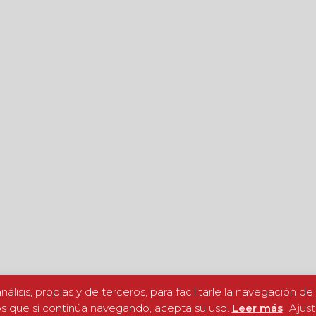
nálisis, propias y de terceros, para facilitarle la navegación d
 que si continúa navegando, acepta su uso.
Leer más
Ajust