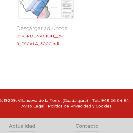
Descargar adjuntos:
05-ORDENACION__p-
8_ESCALA_5000.pdf
, 19209, Villanueva de la Torre, (Guadalajara) - Tel.:
949 26 04 94
- 
Aviso Legal
|
Política de Privacidad y Cookies
Actualidad
Contacto