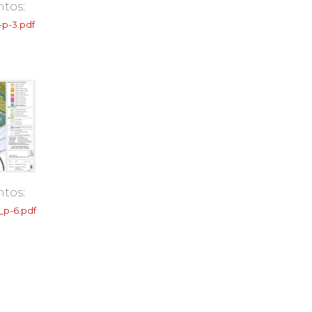
tos:
-3.pdf
tos:
p-6.pdf